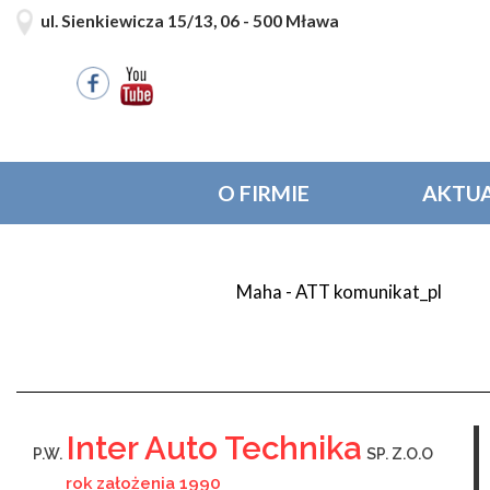
ul. Sienkiewicza 15/13, 06 - 500 Mława
O FIRMIE
AKTUA
Maha - ATT komunikat_pl
Inter Auto Technika
P.W.
SP. Z.O.O
rok założenia 1990