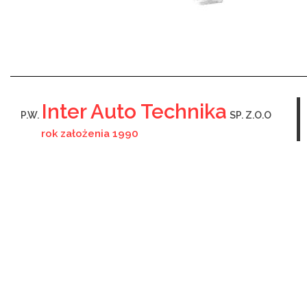
Inter Auto Technika
P.W.
SP. Z.O.O
rok założenia 1990