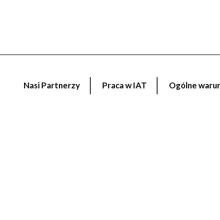
Nasi Partnerzy
Praca w IAT
Ogólne warunk