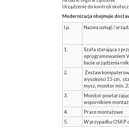
Urządzenie do kontroli skutec
Modernizacja obejmuje dosta
l.p.
Nazwa usługi / urząd
1.
Szafa sterująca z pr
oprogramowaniem VISI
bazie urządzenia ro
2.
Zestaw komputerowy
wysokości 15 cm, st
mysz, monitor min. 2
3.
Monitor powtarzają
wspornikiem monta
4.
Prace montażowe
5.
W przypadku OSKP d