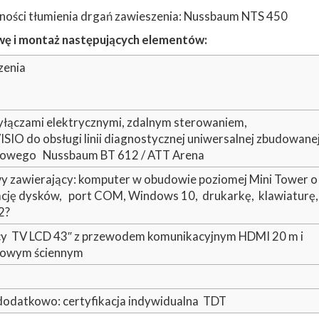
zności tłumienia drgań zawieszenia: Nussbaum NTS 450
wę i montaż następujących elementów:
zenia
zyłączami elektrycznymi, zdalnym sterowaniem,
O do obsługi linii diagnostycznej uniwersalnej zbudowanej
lkowego Nussbaum BT 612 / ATT Arena
 zawierający: komputer w obudowie poziomej Mini Tower o
ację dysków, port COM, Windows 10, drukarkę, klawiaturę
2?
cy TV LCD 43″ z przewodem komunikacyjnym HDMI 20 m i
żowym ściennym
odatkowo: certyfikacja indywidualna TDT