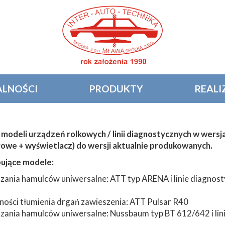
LNOŚCI
PRODUKTY
REALI
modeli urządzeń rolkowych / linii diagnostycznych w wersj
owe + wyświetlacz) do wersji aktualnie produkowanych.
pujące modele:
ania hamulców uniwersalne: ATT typ ARENA i linie diagnos
ności tłumienia drgań zawieszenia: ATT Pulsar R40
zania hamulców uniwersalne: Nussbaum typ BT 612/642 i li