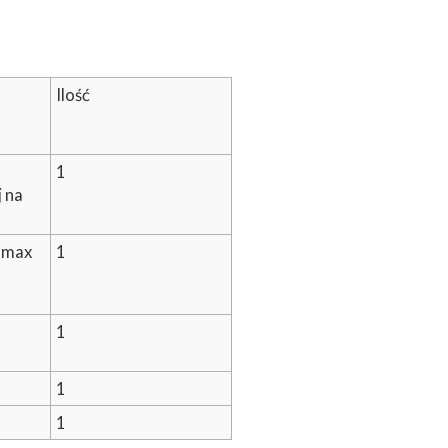
Ilość
1
 na
 max
1
,
1
1
1