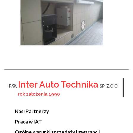
Inter Auto Technika
P.W.
SP. Z.O.O
rok założenia 1990
Nasi Partnerzy
Praca w IAT
Ogólne warunki sprzedaży i gwarancji